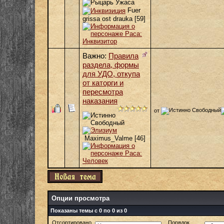
Fuer
grissa ost drauka
[59]
Важно:
Правила
раздела, формы
для УДО, откупа
от каторги и
пересмотра
наказания
от
Maximus_Valme
[46]
Опции просмотра
Показаны темы с 0 по 0 из 0
Отсортировано
Порядок