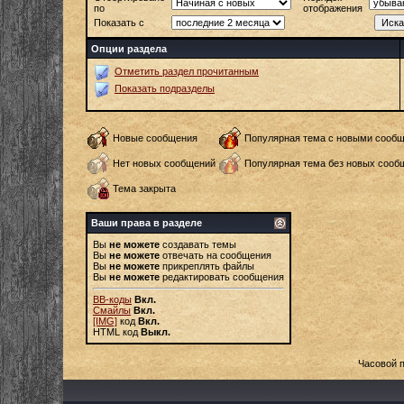
по
отображения
Показать с
Опции раздела
Отметить раздел прочитанным
Показать подразделы
Новые сообщения
Популярная тема с новыми сооб
Нет новых сообщений
Популярная тема без новых сооб
Тема закрыта
Ваши права в разделе
Вы
не можете
создавать темы
Вы
не можете
отвечать на сообщения
Вы
не можете
прикреплять файлы
Вы
не можете
редактировать сообщения
BB-коды
Вкл.
Смайлы
Вкл.
[IMG]
код
Вкл.
HTML код
Выкл.
Часовой 