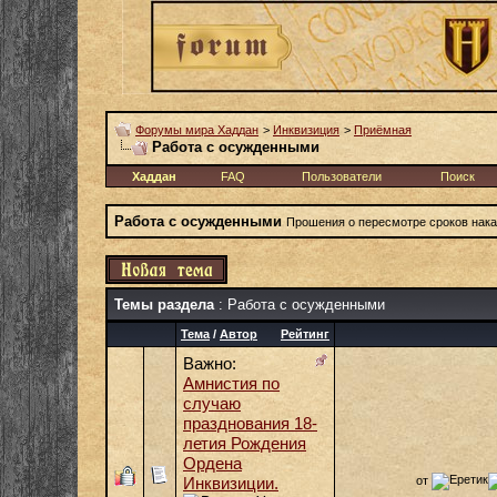
Форумы мира Хаддан
>
Инквизиция
>
Приёмная
Работа с осужденными
Хаддан
FAQ
Пользователи
Поиск
Работа с осужденными
Прошения о пересмотре сроков нака
Темы раздела
: Работа с осужденными
Тема
/
Автор
Рейтинг
Важно:
Амнистия по
случаю
празднования 18-
летия Рождения
Ордена
от
Инквизиции.